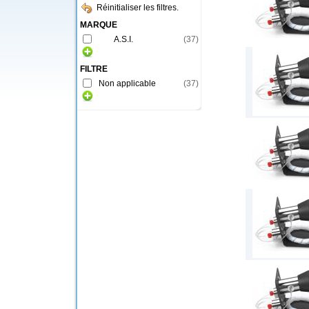
Réinitialiser les filtres.
MARQUE
A.S.I.
(
37
)
FILTRE
Non applicable
(
37
)