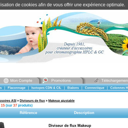
tilisation de cookies afin de vous offrir une expérience optimal
Identification client
||
Mon compte
|
|
|
|
|
s
Flaconnage
Isotopes CDN & CIL
Etalons
Connectique
Colonnes H
ssoires ASI
»
Diviseurs de flux
»
Makeup ajustable
à
15
(sur
37
produits)
Référence
Description
Diviseur de flux Makeup