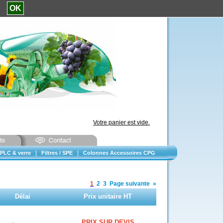
e.
OK
Votre panier est vide.
|
|
PLC & verre
Filtres / SPE
Colonnes Accessoires CPG
1
2
3
Page suivante
»
Délai
Prix unitaire HT
PRIX SUR DEVIS