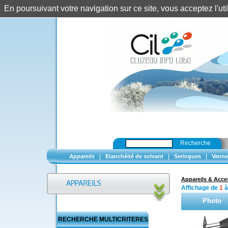
En poursuivant votre navigation sur ce site, vous acceptez l'u
Recherche
|
|
|
Appareils
Etanchéité de solvant
Seringues
Vanne
Appareils & Acce
Affichage de
1
Photo
RECHERCHE MULTICRITERES