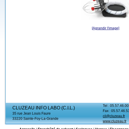
[Agrandir l'image]
Tel : 05.57.46.00
CLUZEAU INFO LABO (C.I.L.)
Fax : 05.57.46.5
35 rue Jean Louis Faure
cil@cluzeau.fr
33220 Sainte-Foy-La-Grande
www.cluzeau.fr