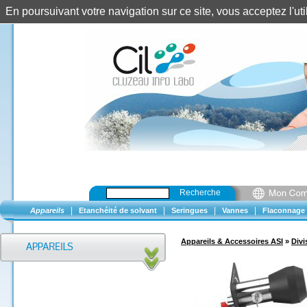
En poursuivant votre navigation sur ce site, vous acceptez l'u
Recherche
|
|
|
|
Appareils
Etanchéité de solvant
Seringues
Vannes
Flaconnage
Appareils & Accessoires ASI
»
Divi