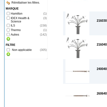
Réinitialiser les filtres.
MARQUE
Hamilton
(
1
)
IDEX Health &
(
3
)
216030
Science
ILS
(
158
)
Thermo
(
1
)
Autres
(
142
)
216040
FILTRE
Non applicable
(
305
)
240040
260640