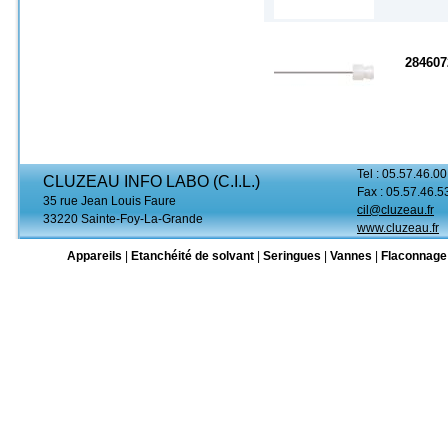
284607
Tel : 05.57.46.00
CLUZEAU INFO LABO (C.I.L.)
Fax : 05.57.46.5
35 rue Jean Louis Faure
cil@cluzeau.fr
33220 Sainte-Foy-La-Grande
www.cluzeau.fr
Appareils
|
Etanchéité de solvant
|
Seringues
|
Vannes
|
Flaconnage