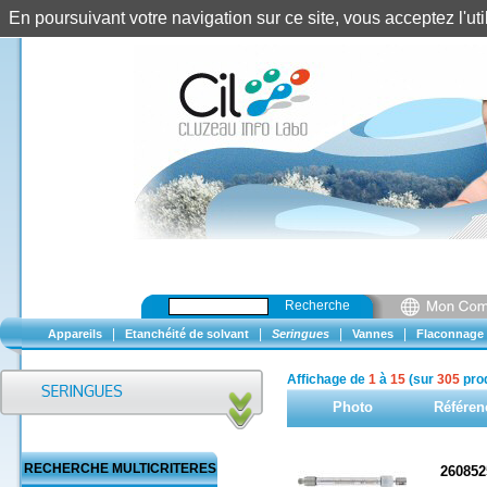
En poursuivant votre navigation sur ce site, vous acceptez l'u
Recherche
|
|
|
|
Appareils
Etanchéité de solvant
Seringues
Vannes
Flaconnage
Affichage de
1
à
15
(sur
305
prod
Photo
Référen
RECHERCHE MULTICRITERES
260852