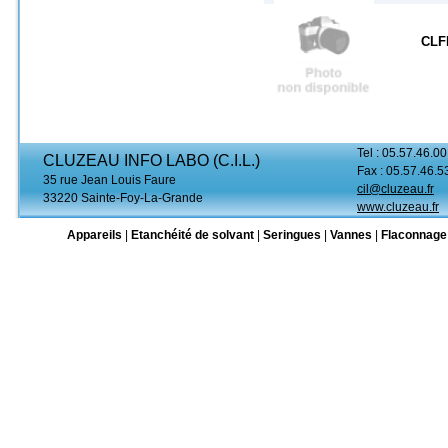
CLF
Tel : 05.57.46.00
CLUZEAU INFO LABO (C.I.L.)
Fax : 05.57.46.5
35 rue Jean Louis Faure
cil@cluzeau.fr
33220 Sainte-Foy-La-Grande
www.cluzeau.fr
Appareils
|
Etanchéité de solvant
|
Seringues
|
Vannes
|
Flaconnage