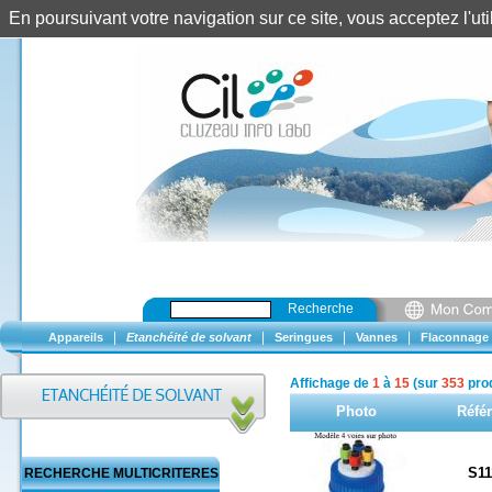
En poursuivant votre navigation sur ce site, vous acceptez l'u
Recherche
|
|
|
|
Appareils
Etanchéité de solvant
Seringues
Vannes
Flaconnage
Affichage de
1
à
15
(sur
353
prod
Photo
Réfé
S11
RECHERCHE MULTICRITERES