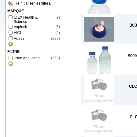
Réinitialiser les filtres.
MARQUE
IDEX Health &
(
9
)
Science
BC3
Vaplock
(
5
)
VICI
(
2
)
Autres
(
337
)
FILTRE
9000
Non applicable
(
353
)
CLC
CL