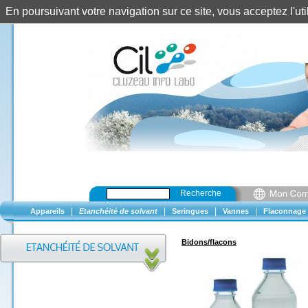
En poursuivant votre navigation sur ce site, vous acceptez l'u
Recherche
|
|
|
|
Appareils
Etanchéité de solvant
Seringues
Vannes
Flaconnage
Bidons/flacons