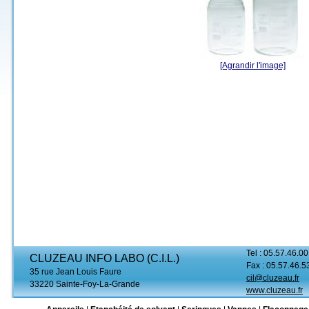
[Agrandir l'image]
Tel : 05.57.46.00
CLUZEAU INFO LABO (C.I.L.)
Fax : 05.57.46.5
35 rue Jean Louis Faure
cil@cluzeau.fr
33220 Sainte-Foy-La-Grande
www.cluzeau.fr