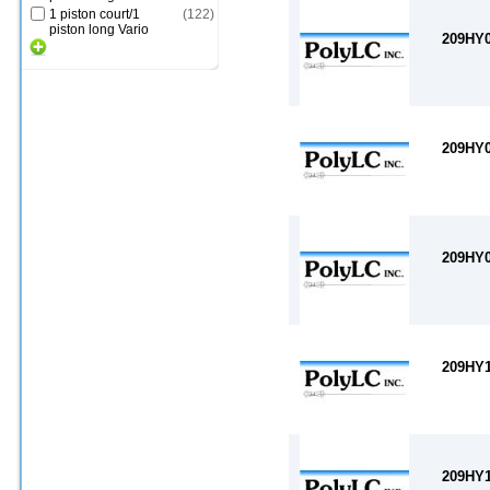
1 piston court/1
(
122
)
piston long Vario
209HY
209HY
209HY
209HY
209HY