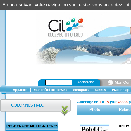
En poursuivant votre navigation sur ce site, vous acceptez l'u
Recherche
|
|
|
|
Appareils
Etanchéité de solvant
Seringues
Vannes
Flaconnage
Affichage de
1
à
15
(sur
43338
p
Photo
Référe
RECHERCHE MULTICRITERES
109HY