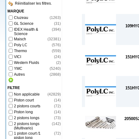
Réinitialiser les filtres.
MARQUE
Cluzeau
(
1263
)
GL Science
(
31
)
109HY
IDEX Health &
(
394
)
Science
Maisch
(
32381
)
Poly LC
(
576
)
Thermo
(
559
)
VICI
(
24
)
151HY
Western Fluids
(
2
)
YMC
(
5240
)
Autres
(
2868
)
FILTRE
151HY
Non applicable
(
42829
)
Piston court
(
14
)
2 pistons courts
(
72
)
Piston long
(
14
)
2 pistons longs
(
73
)
20500S
2 pistons longs
(
142
)
(Multivario)
1 piston court /1
(
72
)
piston long