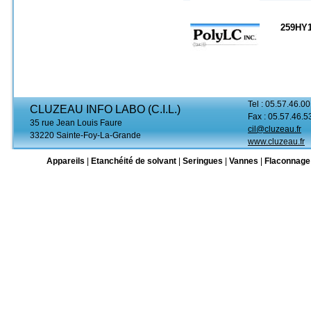
259HY
Tel : 05.57.46.00
CLUZEAU INFO LABO (C.I.L.)
Fax : 05.57.46.5
35 rue Jean Louis Faure
cil@cluzeau.fr
33220 Sainte-Foy-La-Grande
www.cluzeau.fr
Appareils
|
Etanchéité de solvant
|
Seringues
|
Vannes
|
Flaconnage