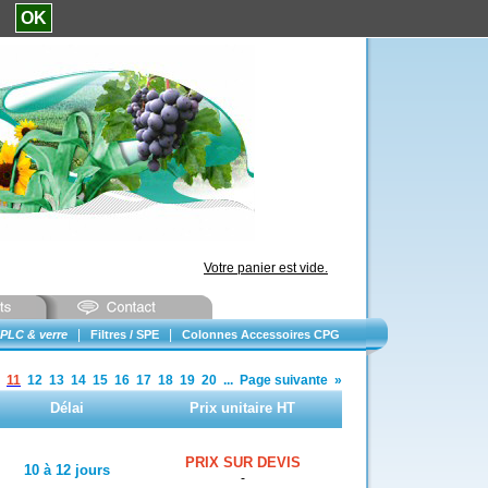
e.
OK
Votre panier est vide.
|
|
PLC & verre
Filtres / SPE
Colonnes Accessoires CPG
11
12
13
14
15
16
17
18
19
20
...
Page suivante
»
Délai
Prix unitaire HT
PRIX SUR DEVIS
10 à 12 jours
-