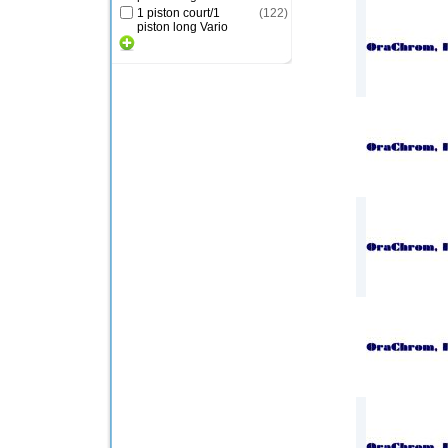
1 piston court/1
(
122
)
piston long Vario