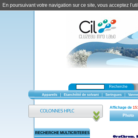
En poursuivant votre navigation sur ce site, vous acceptez l'u
Recherche
|
|
|
Appareils
Etanchéité de solvant
Seringues
Vanne
Affichage de
15
Photo
RECHERCHE MULTICRITERES