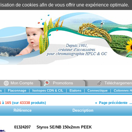
tilisation de cookies afin de vous offrir une expérience optimal
Identification client
||
Mon compte
|
|
|
|
|
s
Flaconnage
Isotopes CDN & CIL
Etalons
Connectique
Colonnes H
1
à
165
(sur
43338
produits)
«
Page précédente
...
Référence
Description
01324207
Styros SE/NB 150x2mm PEEK