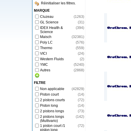
Réinitialiser les filtres.
MARQUE
Cluzeau
(
1263
)
GL Science
(
31
)
IDEX Health &
(
394
)
Science
Maisch
(
32381
)
Poly LC
(
576
)
Thermo
(
559
)
VICI
(
24
)
Western Fluids
(
2
)
YMC
(
5240
)
Autres
(
2868
)
FILTRE
Non applicable
(
42829
)
Piston court
(
14
)
2 pistons courts
(
72
)
Piston long
(
14
)
2 pistons longs
(
73
)
2 pistons longs
(
142
)
(Multivario)
1 piston court /1
(
72
)
piston long