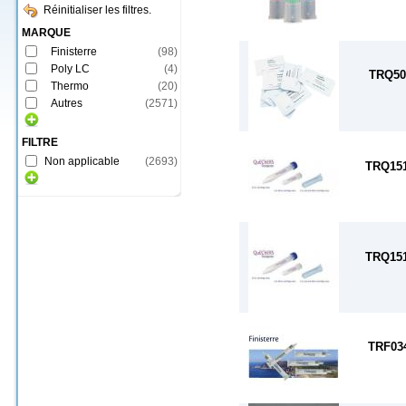
Réinitialiser les filtres.
MARQUE
Finisterre
(
98
)
Poly LC
(
4
)
TRQ50
Thermo
(
20
)
Autres
(
2571
)
FILTRE
Non applicable
(
2693
)
TRQ15
TRQ15
TRF03