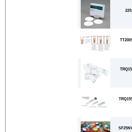
225
TT200
TRQ15
TRQ15
SF25N