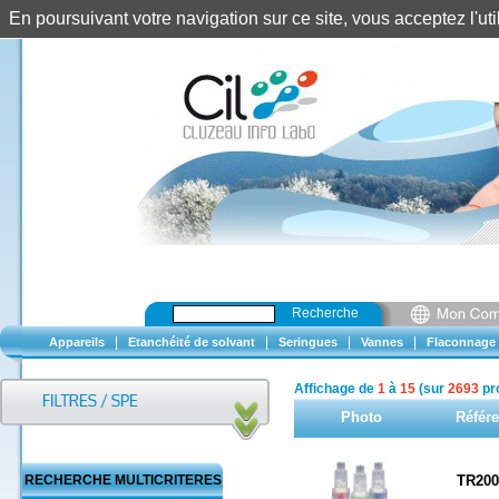
En poursuivant votre navigation sur ce site, vous acceptez l'u
Recherche
|
|
|
|
Appareils
Etanchéité de solvant
Seringues
Vannes
Flaconnage
Affichage de
1
à
15
(sur
2693
pro
Photo
Référ
RECHERCHE MULTICRITERES
TR200