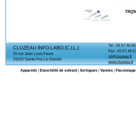
TRQ5
Tel : 05.57.46.00
CLUZEAU INFO LABO (C.I.L.)
Fax : 05.57.46.5
35 rue Jean Louis Faure
cil@cluzeau.fr
33220 Sainte-Foy-La-Grande
www.cluzeau.fr
Appareils
|
Etanchéité de solvant
|
Seringues
|
Vannes
|
Flaconnage