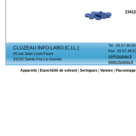
23412
Tel : 05.57.46.00
CLUZEAU INFO LABO (C.I.L.)
Fax : 05.57.46.5
35 rue Jean Louis Faure
cil@cluzeau.fr
33220 Sainte-Foy-La-Grande
www.cluzeau.fr
Appareils
|
Etanchéité de solvant
|
Seringues
|
Vannes
|
Flaconnage