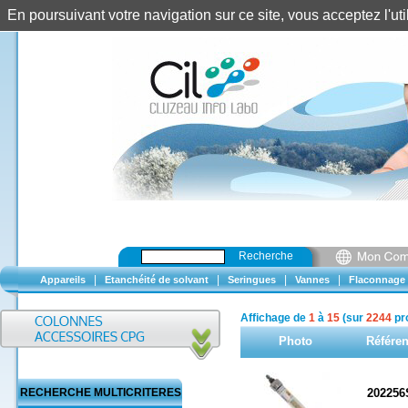
En poursuivant votre navigation sur ce site, vous acceptez l'u
Recherche
|
|
|
|
Appareils
Etanchéité de solvant
Seringues
Vannes
Flaconnage
Affichage de
1
à
15
(sur
2244
pro
Photo
Référe
RECHERCHE MULTICRITERES
202256