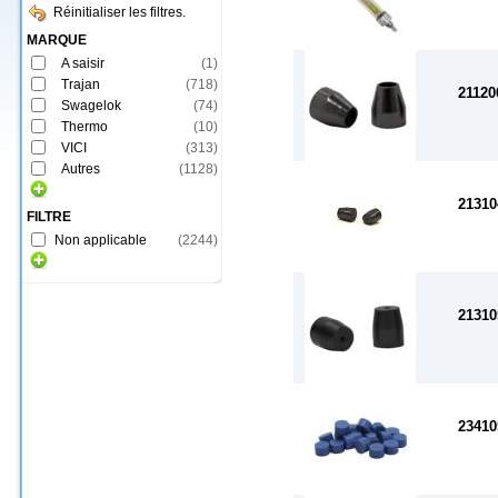
Réinitialiser les filtres.
MARQUE
A saisir
(
1
)
Trajan
(
718
)
21120
Swagelok
(
74
)
Thermo
(
10
)
VICI
(
313
)
Autres
(
1128
)
21310
FILTRE
Non applicable
(
2244
)
21310
23410