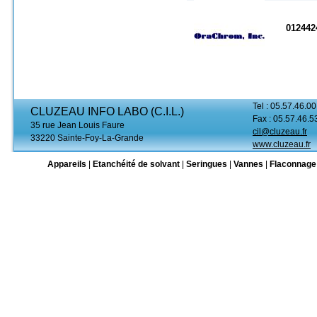
012442
Tel : 05.57.46.00
CLUZEAU INFO LABO (C.I.L.)
Fax : 05.57.46.5
35 rue Jean Louis Faure
cil@cluzeau.fr
33220 Sainte-Foy-La-Grande
www.cluzeau.fr
Appareils
|
Etanchéité de solvant
|
Seringues
|
Vannes
|
Flaconnage