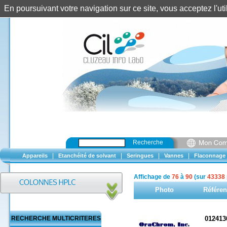
En poursuivant votre navigation sur ce site, vous acceptez l'u
Recherche
|
|
|
|
Appareils
Etanchéité de solvant
Seringues
Vannes
Flaconnage
Affichage de
76
à
90
(sur
43338
Photo
Référe
RECHERCHE MULTICRITERES
012413