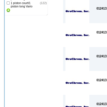
1 piston court/1
(
122
)
piston long Vario
012413
012413
012413
012413
012413