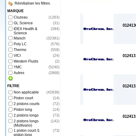
Réinitialiser les filtres.
MARQUE
Cluzeau
(
1263
)
GL Science
(
31
)
012413
IDEX Health &
(
394
)
Science
Maisch
(
32381
)
Poly LC
(
576
)
Thermo
(
559
)
VICI
(
24
)
012413
Western Fluids
(
2
)
YMC
(
5240
)
Autres
(
2868
)
FILTRE
012413
Non applicable
(
42838
)
Piston court
(
14
)
2 pistons courts
(
72
)
Piston long
(
14
)
2 pistons longs
(
73
)
012413
2 pistons longs
(
142
)
(Multivario)
1 piston court /1
(
73
)
piston long