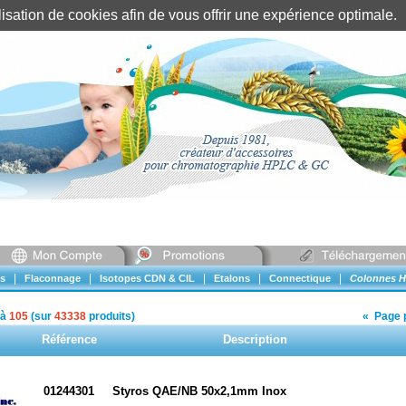
tilisation de cookies afin de vous offrir une expérience optimal
Identification client
||
Mon compte
|
|
|
|
|
s
Flaconnage
Isotopes CDN & CIL
Etalons
Connectique
Colonnes H
à
105
(sur
43338
produits)
«
Page 
Référence
Description
01244301
Styros QAE/NB 50x2,1mm Inox