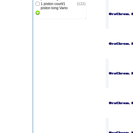
1 piston court/1
(
122
)
piston long Vario