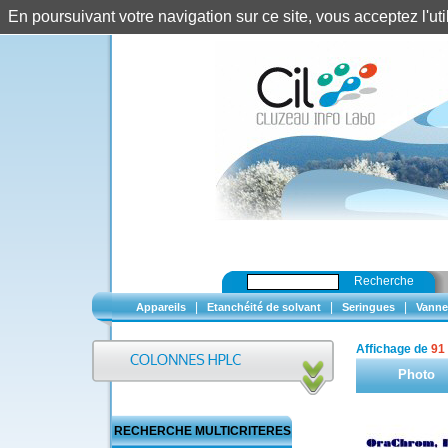
En poursuivant votre navigation sur ce site, vous acceptez l'u
Recherche
|
|
|
Appareils
Etanchéité de solvant
Seringues
Vanne
Affichage de
91
Photo
RECHERCHE MULTICRITERES