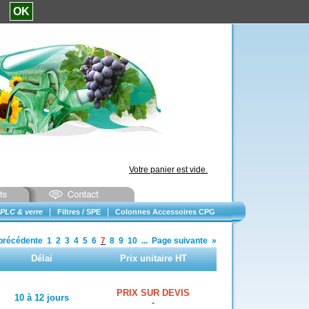
e.
OK
Votre panier est vide.
|
|
PLC & verre
Filtres / SPE
Colonnes Accessoires CPG
précédente
1
2
3
4
5
6
7
8
9
10
...
Page suivante
»
Délai
Prix unitaire HT
PRIX SUR DEVIS
10 à 12 jours
-