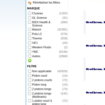
Réinitialiser les filtres.
MARQUE
Cluzeau
(
1263
)
GL Science
(
31
)
IDEX Health &
(
394
)
Science
Maisch
(
32381
)
Poly LC
(
576
)
Thermo
(
559
)
VICI
(
24
)
Western Fluids
(
2
)
YMC
(
5240
)
Autres
(
2868
)
FILTRE
Non applicable
(
42829
)
Piston court
(
14
)
2 pistons courts
(
72
)
Piston long
(
14
)
2 pistons longs
(
73
)
2 pistons longs
(
142
)
(Multivario)
1 piston court /1
(
72
)
piston long