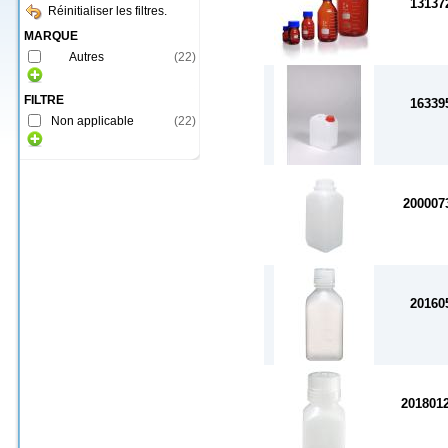
13137
Réinitialiser les filtres.
MARQUE
Autres
(
22
)
FILTRE
16339
Non applicable
(
22
)
200007
20160
201801