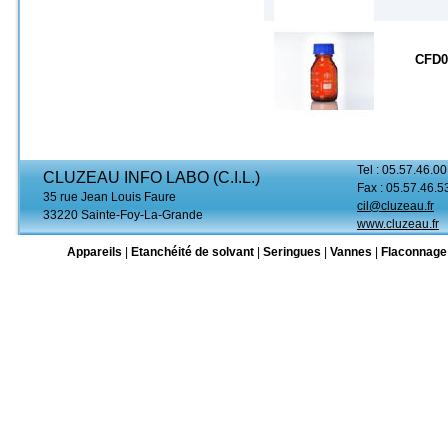
CFD0
Tel : 05.57.46.00
CLUZEAU INFO LABO (C.I.L.)
Fax : 05.57.46.5
35 rue Jean Louis Faure
cil@cluzeau.fr
33220 Sainte-Foy-La-Grande
www.cluzeau.fr
Appareils
|
Etanchéité de solvant
|
Seringues
|
Vannes
|
Flaconnage