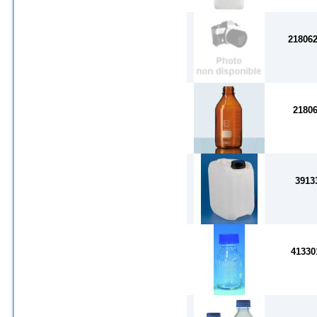
21806
2180
3913
41330