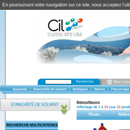
En poursuivant votre navigation sur ce site, vous acceptez l'u
Recherche
|
|
|
|
Appareils
Etanchéité de solvant
Seringues
Vannes
Flaconnage
Bidons/flacons
Affichage de
1
à
15
(sur
22
produ
Photo
Référ
RECHERCHE MULTICRITERES