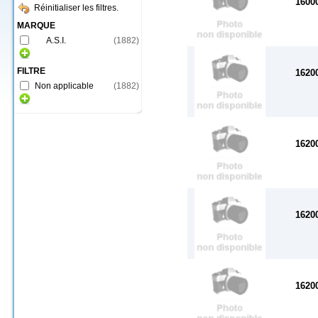
1600
Réinitialiser les filtres.
MARQUE
A.S.I.
(
1882
)
FILTRE
1620
Non applicable
(
1882
)
1620
1620
1620