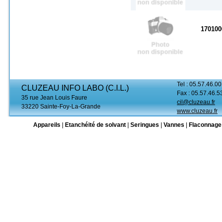
170100
Tel : 05.57.46.00
CLUZEAU INFO LABO (C.I.L.)
Fax : 05.57.46.5
35 rue Jean Louis Faure
cil@cluzeau.fr
33220 Sainte-Foy-La-Grande
www.cluzeau.fr
Appareils
|
Etanchéité de solvant
|
Seringues
|
Vannes
|
Flaconnage