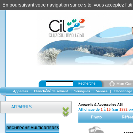
En poursuivant votre navigation sur ce site, vous acceptez l'u
Recherche
|
|
|
|
Appareils
Etanchéité de solvant
Seringues
Vannes
Flaconnage
Appareils & Accessoires ASI
Affichage de
1
à
15
(sur
1882
pro
Photo
Référ
RECHERCHE MULTICRITERES