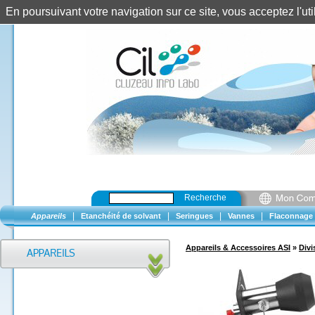
En poursuivant votre navigation sur ce site, vous acceptez l'u
Recherche
|
|
|
|
Appareils
Etanchéité de solvant
Seringues
Vannes
Flaconnage
Appareils & Accessoires ASI
»
Divi