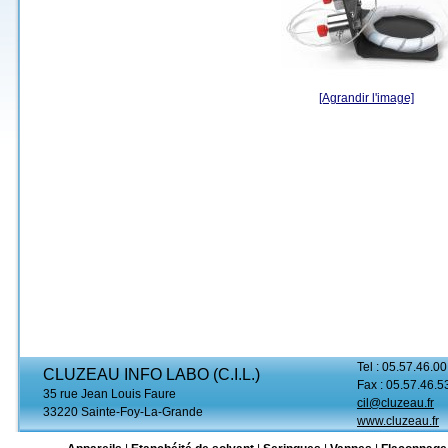
[Agrandir l'image]
Tel : 05.57.46.00
CLUZEAU INFO LABO (C.I.L.)
Fax : 05.57.46.5
35 rue Jean Louis Faure
cil@cluzeau.fr
33220 Sainte-Foy-La-Grande
www.cluzeau.fr