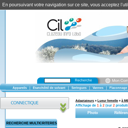
En poursuivant votre navigation sur ce site, vous acceptez l'u
Recherche
|
|
|
|
Appareils
Etanchéité de solvant
Seringues
Vannes
Flaconnage
Adaptateurs
»
Lueur femelle
»
à M
Affichage de
1
à
2
(sur
2
produit
Photo
Référen
RECHERCHE MULTICRITERES