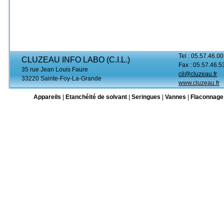
Tel : 05.57.46.00
CLUZEAU INFO LABO (C.I.L.)
Fax : 05.57.46.5
35 rue Jean Louis Faure
cil@cluzeau.fr
33220 Sainte-Foy-La-Grande
www.cluzeau.fr
Appareils
|
Etanchéité de solvant
|
Seringues
|
Vannes
|
Flaconnage