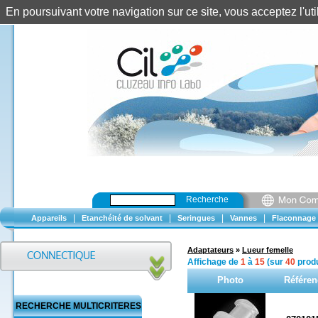
En poursuivant votre navigation sur ce site, vous acceptez l'u
Recherche
|
|
|
|
Appareils
Etanchéité de solvant
Seringues
Vannes
Flaconnage
Adaptateurs
»
Lueur femelle
Affichage de
1
à
15
(sur
40
produ
Photo
Référen
RECHERCHE MULTICRITERES