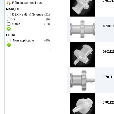
070101
Réinitialiser les filtres.
MARQUE
IDEX Health & Science
(
21
)
VICI
(
6
)
Autres
(
13
)
070101
FILTRE
Non applicable
(
40
)
070111
070111
070112