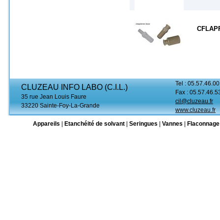
CFLAP
Tel : 05.57.46.00
CLUZEAU INFO LABO (C.I.L.)
Fax : 05.57.46.5
35 rue Jean Louis Faure
cil@cluzeau.fr
33220 Sainte-Foy-La-Grande
www.cluzeau.fr
Appareils
|
Etanchéité de solvant
|
Seringues
|
Vannes
|
Flaconnage