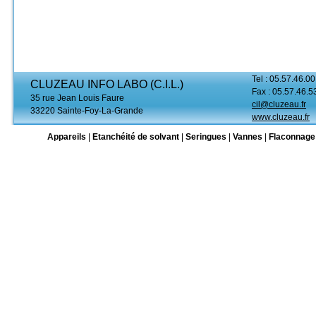
Tel : 05.57.46.00
CLUZEAU INFO LABO (C.I.L.)
Fax : 05.57.46.5
35 rue Jean Louis Faure
cil@cluzeau.fr
33220 Sainte-Foy-La-Grande
www.cluzeau.fr
Appareils
|
Etanchéité de solvant
|
Seringues
|
Vannes
|
Flaconnage