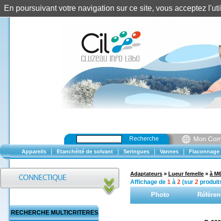
En poursuivant votre navigation sur ce site, vous acceptez l'u
Recherche
|
|
|
|
Appareils
Etanchéité de solvant
Seringues
Vannes
Flaconnage
Adaptateurs
»
Lueur femelle
»
à M
Affichage de
1
à
2
(sur
2
produit
Photo
Référen
RECHERCHE MULTICRITERES