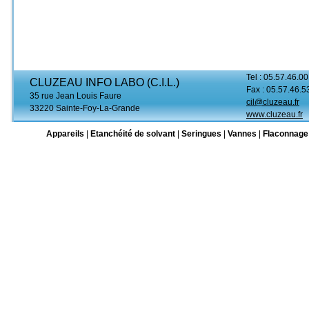
Tel : 05.57.46.00
CLUZEAU INFO LABO (C.I.L.)
Fax : 05.57.46.5
35 rue Jean Louis Faure
cil@cluzeau.fr
33220 Sainte-Foy-La-Grande
www.cluzeau.fr
Appareils
|
Etanchéité de solvant
|
Seringues
|
Vannes
|
Flaconnage