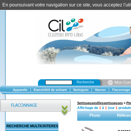
En poursuivant votre navigation sur ce site, vous acceptez l'u
Recherche
|
|
|
|
Appareils
Etanchéité de solvant
Seringues
Vannes
Flaconnage
Sertisseuses/Dessertisseuses
»
Pi
Affichage de
1
à
1
(sur
1
produit
Photo
Référen
RECHERCHE MULTICRITERES