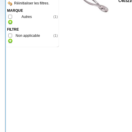
C40321
Réinitialiser les filtres.
MARQUE
Autres
(
1
)
FILTRE
Non applicable
(
1
)