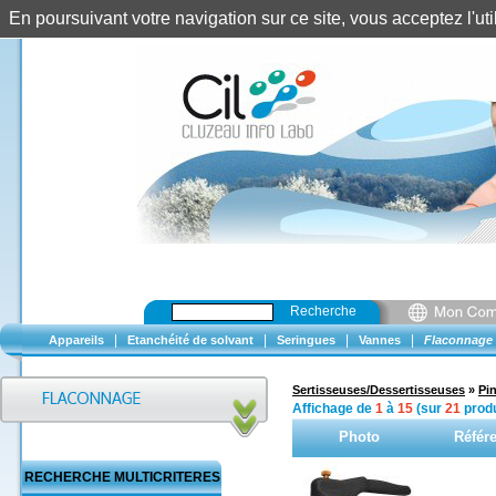
En poursuivant votre navigation sur ce site, vous acceptez l'u
Recherche
|
|
|
|
Appareils
Etanchéité de solvant
Seringues
Vannes
Flaconnage
Sertisseuses/Dessertisseuses
»
Pi
Affichage de
1
à
15
(sur
21
produ
Photo
Référ
RECHERCHE MULTICRITERES