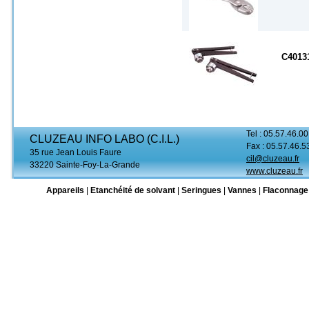
C4013
Tel : 05.57.46.00
CLUZEAU INFO LABO (C.I.L.)
Fax : 05.57.46.5
35 rue Jean Louis Faure
cil@cluzeau.fr
33220 Sainte-Foy-La-Grande
www.cluzeau.fr
Appareils
|
Etanchéité de solvant
|
Seringues
|
Vannes
|
Flaconnage