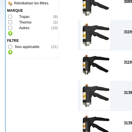
3089
Réinitialiser les filtres.
MARQUE
Trajan
(
9
)
Thermo
(
2
)
Autres
(
10
)
3119
FILTRE
Non applicable
(
21
)
3119
3139
3139