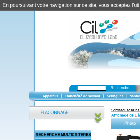
En poursuivant votre navigation sur ce site, vous acceptez l'u
Recherche
|
|
|
Appareils
Etanchéité de solvant
Seringues
Vanne
Sertisseuses/Des
Affichage de
1
Photo
RECHERCHE MULTICRITERES