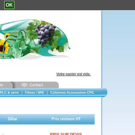
e.
OK
Votre panier est vide.
|
|
PLC & verre
Filtres / SPE
Colonnes Accessoires CPG
Délai
Prix unitaire HT
PRIX SUR DEVIS