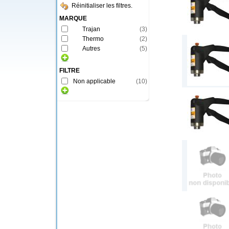
Réinitialiser les filtres.
MARQUE
Trajan
(
3
)
Thermo
(
2
)
Autres
(
5
)
FILTRE
Non applicable
(
10
)