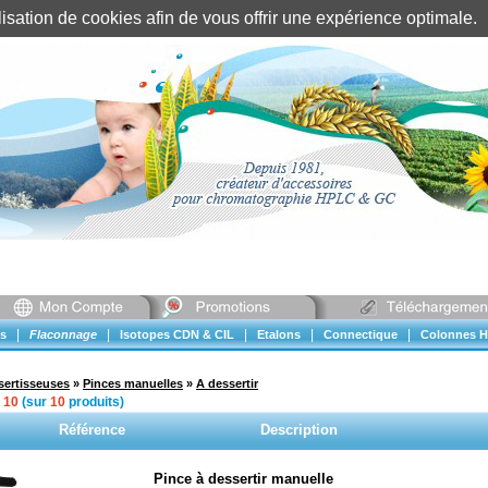
tilisation de cookies afin de vous offrir une expérience optimal
Identification client
||
Mon compte
|
|
|
|
|
s
Flaconnage
Isotopes CDN & CIL
Etalons
Connectique
Colonnes H
sertisseuses
»
Pinces manuelles
»
A dessertir
à
10
(sur
10
produits)
Référence
Description
Pince à dessertir manuelle