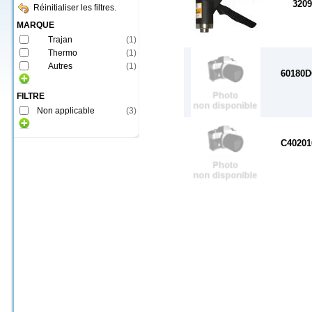
3209
Réinitialiser les filtres.
MARQUE
Trajan
(
1
)
Thermo
(
1
)
Autres
(
1
)
60180
FILTRE
Non applicable
(
3
)
C4020