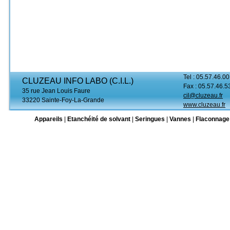
Tel : 05.57.46.00
CLUZEAU INFO LABO (C.I.L.)
Fax : 05.57.46.5
35 rue Jean Louis Faure
cil@cluzeau.fr
33220 Sainte-Foy-La-Grande
www.cluzeau.fr
Appareils
|
Etanchéité de solvant
|
Seringues
|
Vannes
|
Flaconnage