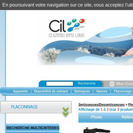
En poursuivant votre navigation sur ce site, vous acceptez l'u
Recherche
|
|
|
|
Appareils
Etanchéité de solvant
Seringues
Vannes
Flaconnage
Sertisseuses/Dessertisseuses
»
Pi
Affichage de
1
à
3
(sur
3
produit
Photo
Référ
RECHERCHE MULTICRITERES