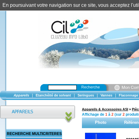
En poursuivant votre navigation sur ce site, vous acceptez l'u
Recherche
|
|
|
|
Appareils
Etanchéité de solvant
Seringues
Vannes
Flaconnage
Appareils & Accessoires ASI
»
Piè
Affichage de
1
à
2
(sur
2
produit
Photo
Référen
RECHERCHE MULTICRITERES