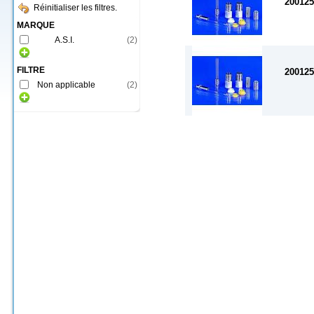
200125
Réinitialiser les filtres.
MARQUE
A.S.I.
(
2
)
FILTRE
200125
Non applicable
(
2
)