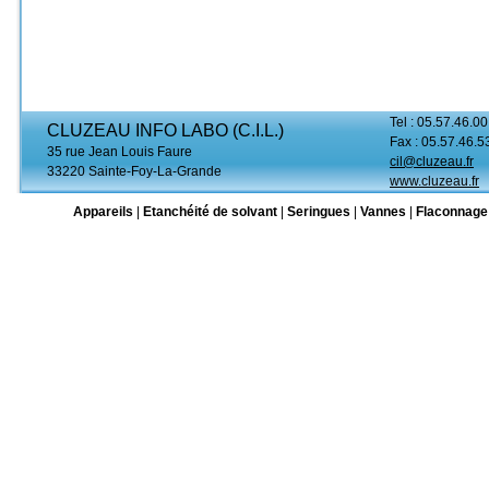
Tel : 05.57.46.00
CLUZEAU INFO LABO (C.I.L.)
Fax : 05.57.46.5
35 rue Jean Louis Faure
cil@cluzeau.fr
33220 Sainte-Foy-La-Grande
www.cluzeau.fr
Appareils
|
Etanchéité de solvant
|
Seringues
|
Vannes
|
Flaconnage