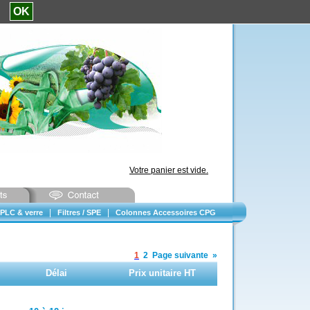
e.
OK
Votre panier est vide.
|
|
PLC & verre
Filtres / SPE
Colonnes Accessoires CPG
1
2
Page suivante
»
Délai
Prix unitaire HT