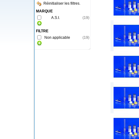
Réinitialiser les filtres.
MARQUE
A.S.I.
(
19
)
FILTRE
Non applicable
(
19
)