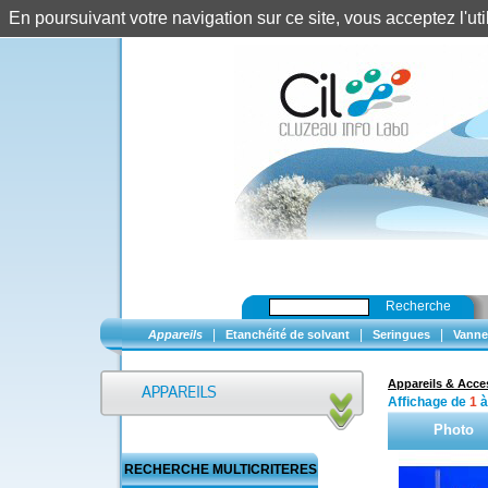
En poursuivant votre navigation sur ce site, vous acceptez l'u
Recherche
|
|
|
Appareils
Etanchéité de solvant
Seringues
Vanne
Appareils & Acce
Affichage de
1
Photo
RECHERCHE MULTICRITERES