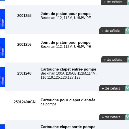
Joint de piston pour pompe
2001255
Beckman 112, 112M, UHMW-PE
Qu
Joint de piston pour pompe
2001256
Beckman 112, 112M, UHMW-PE
Cartouche clapet entrée pompe
2501240
Beckman 100A,110A/B,112M,114M,
116,118,125,126,127,128
Qu
Cartouche pour clapet d'entrée
2501240ACN
de pompe
Qu
Cartouche clapet sortie pompe