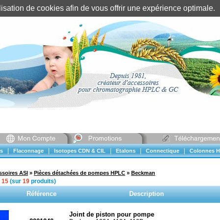
tilisation de cookies afin de vous offrir une expérience optimal
Identification client
||
Mon compte
|
|
|
|
|
s
Flaconnage
Isotopes CDN & CIL
Etalons
Connectique
Colonnes H
ssoires ASI
»
Pièces détachées de pompes HPLC
»
Beckman
à
15
(sur
19
produits)
Référence
Description
Joint de piston pour pompe