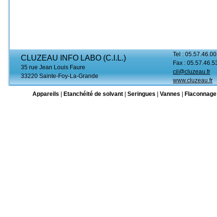
Tel : 05.57.46.00
CLUZEAU INFO LABO (C.I.L.)
Fax : 05.57.46.5
35 rue Jean Louis Faure
cil@cluzeau.fr
33220 Sainte-Foy-La-Grande
www.cluzeau.fr
Appareils
|
Etanchéité de solvant
|
Seringues
|
Vannes
|
Flaconnage