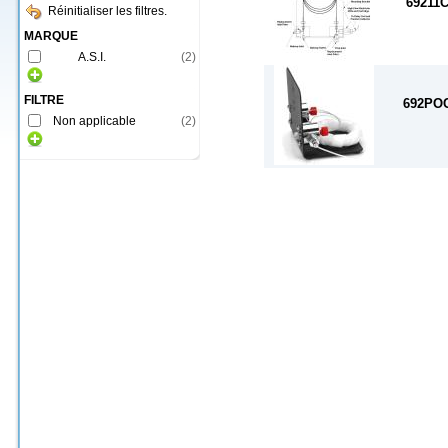
69211
Réinitialiser les filtres.
MARQUE
A.S.I.
(
2
)
FILTRE
692PO
Non applicable
(
2
)