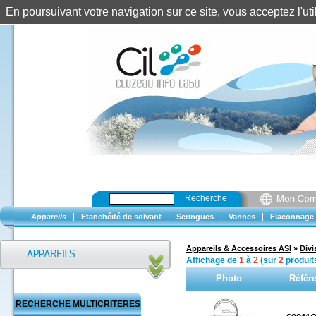
En poursuivant votre navigation sur ce site, vous acceptez l'u
Recherche
|
|
|
|
Appareils
Etanchéité de solvant
Seringues
Vannes
Flaconnage
Appareils & Accessoires ASI
»
Divi
Affichage de
1
à
2
(sur
2
produit
Photo
Référ
RECHERCHE MULTICRITERES