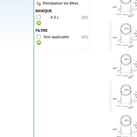
Réinitialiser les filtres.
MARQUE
A.S.I.
(
42
)
FILTRE
Non applicable
(
42
)