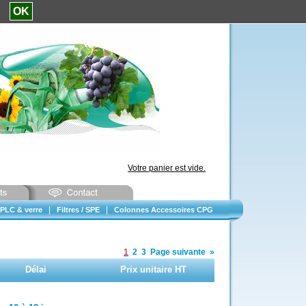
e.
OK
Votre panier est vide.
|
|
PLC & verre
Filtres / SPE
Colonnes Accessoires CPG
1
2
3
Page suivante
»
Délai
Prix unitaire HT