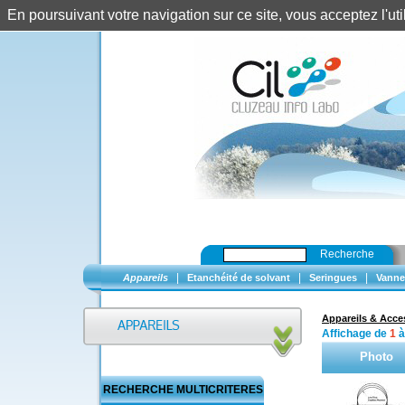
En poursuivant votre navigation sur ce site, vous acceptez l'u
Recherche
|
|
|
Appareils
Etanchéité de solvant
Seringues
Vanne
Appareils & Acce
Affichage de
1
Photo
RECHERCHE MULTICRITERES