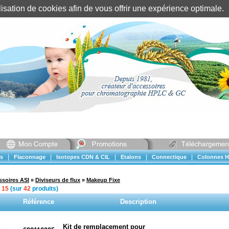
tilisation de cookies afin de vous offrir une expérience optimal
Identification client
||
Mon compte
|
|
|
|
|
s
Flaconnage
Isotopes CDN & CIL
Etalons
Connectique
Colonnes H
ssoires ASI
»
Diviseurs de flux
»
Makeup Fixe
à
15
(sur
42
produits)
Référence
Description
Kit de remplacement pour