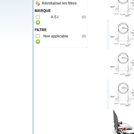
Réinitialiser les filtres.
MARQUE
A.S.I.
(
8
)
FILTRE
Non applicable
(
8
)