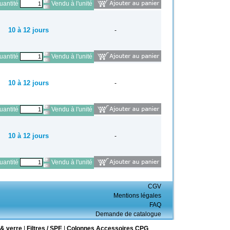
antité
Vendu à l'unité
10 à 12 jours
-
antité
Vendu à l'unité
10 à 12 jours
-
antité
Vendu à l'unité
10 à 12 jours
-
antité
Vendu à l'unité
CGV
Mentions légales
FAQ
Demande de catalogue
& verre
|
Filtres / SPE
|
Colonnes Accessoires CPG