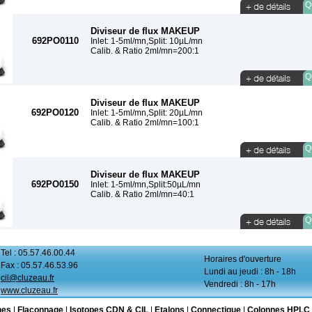
Qu
Diviseur de flux MAKEUP
692PO0110
Inlet: 1-5ml/mn,Split: 10µL/mn
Calib. & Ratio 2ml/mn=200:1
Qu
Diviseur de flux MAKEUP
692PO0120
Inlet: 1-5ml/mn,Split: 20µL/mn
Calib. & Ratio 2ml/mn=100:1
Qu
Diviseur de flux MAKEUP
692PO0150
Inlet: 1-5ml/mn,Split:50µL/mn
Calib. & Ratio 2ml/mn=40:1
Qu
Tel : 05.57.46.00.44
Horaires d'ouverture
Fax : 05.57.46.53.96
Lundi au jeudi : 8h - 18h
cil@cluzeau.fr
Vendredi : 8h - 17h
www.cluzeau.fr
nes
|
Flaconnage
|
Isotopes CDN & CIL
|
Etalons
|
Connectique
|
Colonnes HPLC 