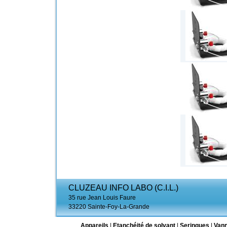
CLUZEAU INFO LABO (C.I.L.)
35 rue Jean Louis Faure
33220 Sainte-Foy-La-Grande
Appareils
|
Etanchéité de solvant
|
Seringues
|
Van