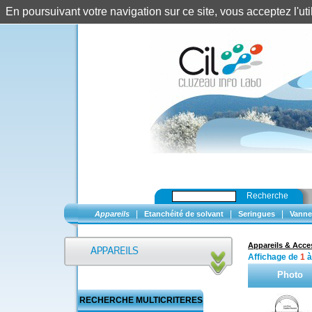
En poursuivant votre navigation sur ce site, vous acceptez l'u
Recherche
|
|
|
Appareils
Etanchéité de solvant
Seringues
Vanne
Appareils & Acce
Affichage de
1
Photo
RECHERCHE MULTICRITERES