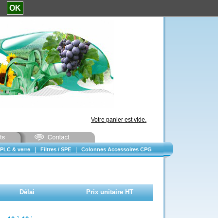
e.
OK
Votre panier est vide.
|
|
PLC & verre
Filtres / SPE
Colonnes Accessoires CPG
Délai
Prix unitaire HT