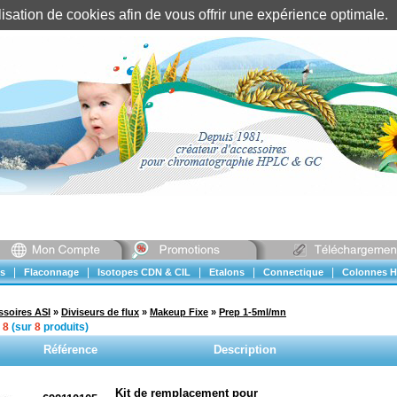
tilisation de cookies afin de vous offrir une expérience optimal
Identification client
||
Mon compte
|
|
|
|
|
s
Flaconnage
Isotopes CDN & CIL
Etalons
Connectique
Colonnes H
ssoires ASI
»
Diviseurs de flux
»
Makeup Fixe
»
Prep 1-5ml/mn
à
8
(sur
8
produits)
Référence
Description
Kit de remplacement pour