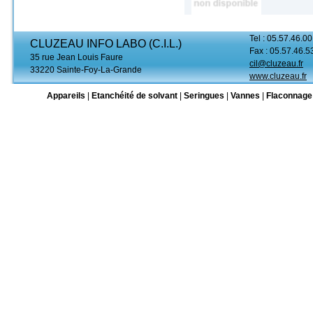
Tel : 05.57.46.00
CLUZEAU INFO LABO (C.I.L.)
Fax : 05.57.46.5
35 rue Jean Louis Faure
cil@cluzeau.fr
33220 Sainte-Foy-La-Grande
www.cluzeau.fr
Appareils
|
Etanchéité de solvant
|
Seringues
|
Vannes
|
Flaconnage