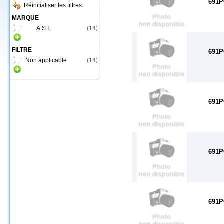
691P
Réinitialiser les filtres.
MARQUE
A.S.I.
(
14
)
FILTRE
691P
Non applicable
(
14
)
691P
691P
691P