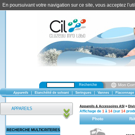
En poursuivant votre navigation sur ce site, vous acceptez l'u
Recherche
|
|
|
|
Appareils
Etanchéité de solvant
Seringues
Vannes
Flaconnage
Appareils & Accessoires ASI
»
Divi
Affichage de
1
à
14
(sur
14
produ
Photo
Ré
RECHERCHE MULTICRITERES