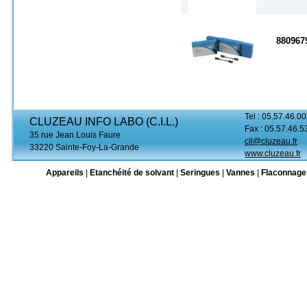
880967
Tel : 05.57.46.00
CLUZEAU INFO LABO (C.I.L.)
Fax : 05.57.46.5
35 rue Jean Louis Faure
cil@cluzeau.fr
33220 Sainte-Foy-La-Grande
www.cluzeau.fr
Appareils
|
Etanchéité de solvant
|
Seringues
|
Vannes
|
Flaconnage