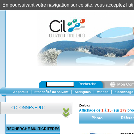
En poursuivant votre navigation sur ce site, vous acceptez l'u
Recherche
|
|
|
|
Appareils
Etanchéité de solvant
Seringues
Vannes
Flaconnage
Zorbax
Affichage de
1
à
15
(sur
279
prod
Photo
Référe
RECHERCHE MULTICRITERES