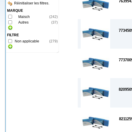
763954
Réinitialiser les filtres.
MARQUE
Maisch
(
242
)
Autres
(
37
)
773450
FILTRE
Non applicable
(
279
)
773700
820950
821125