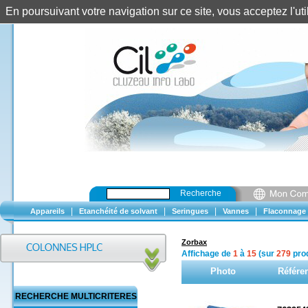
En poursuivant votre navigation sur ce site, vous acceptez l'u
Recherche
|
|
|
|
Appareils
Etanchéité de solvant
Seringues
Vannes
Flaconnage
Zorbax
Affichage de
1
à
15
(sur
279
prod
Photo
Référe
RECHERCHE MULTICRITERES