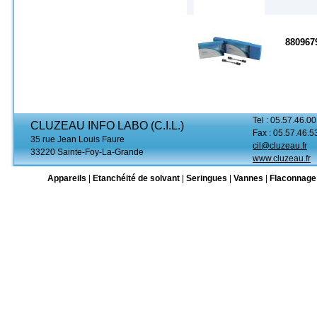
880967
Tel : 05.57.46.00
CLUZEAU INFO LABO (C.I.L.)
Fax : 05.57.46.5
35 rue Jean Louis Faure
cil@cluzeau.fr
33220 Sainte-Foy-La-Grande
www.cluzeau.fr
Appareils
|
Etanchéité de solvant
|
Seringues
|
Vannes
|
Flaconnage