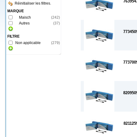
763954
Réinitialiser les filtres.
MARQUE
Maisch
(
242
)
Autres
(
37
)
773450
FILTRE
Non applicable
(
279
)
773700
820950
821125