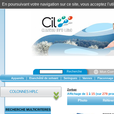
En poursuivant votre navigation sur ce site, vous acceptez l'u
Recherche
|
|
|
|
Appareils
Etanchéité de solvant
Seringues
Vannes
Flaconnage
Zorbax
Affichage de
1
à
15
(sur
279
prod
Photo
Référe
RECHERCHE MULTICRITERES