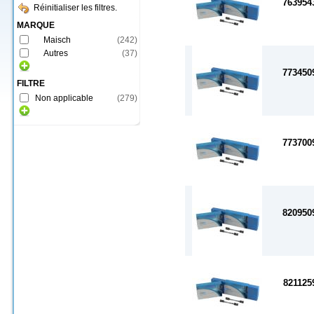
763954
Réinitialiser les filtres.
MARQUE
Maisch
(
242
)
Autres
(
37
)
773450
FILTRE
Non applicable
(
279
)
773700
820950
821125