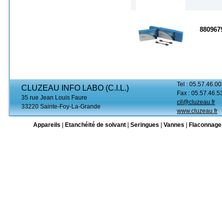
880967
Tel : 05.57.46.00
CLUZEAU INFO LABO (C.I.L.)
Fax : 05.57.46.5
35 rue Jean Louis Faure
cil@cluzeau.fr
33220 Sainte-Foy-La-Grande
www.cluzeau.fr
Appareils
|
Etanchéité de solvant
|
Seringues
|
Vannes
|
Flaconnage