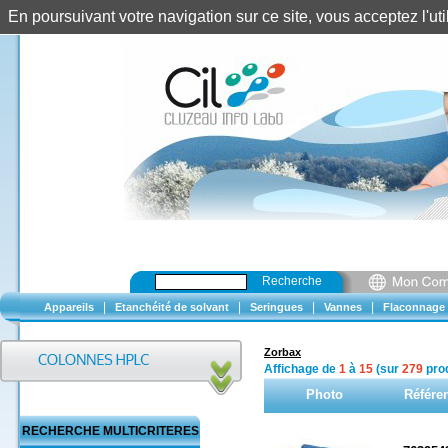
En poursuivant votre navigation sur ce site, vous acceptez l'u
Recherche
|
|
|
|
Appareils
Etanchéité de solvant
Seringues
Vannes
Flaconnage
Zorbax
Affichage de
1
à
15
(sur
279
prod
Photo
Référe
RECHERCHE MULTICRITERES