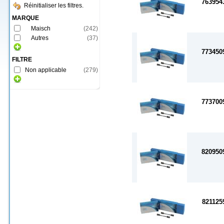
763954
Réinitialiser les filtres.
MARQUE
Maisch
(
242
)
Autres
(
37
)
773450
FILTRE
Non applicable
(
279
)
773700
820950
821125