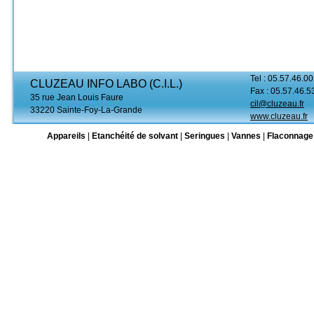
Tel : 05.57.46.00
CLUZEAU INFO LABO (C.I.L.)
Fax : 05.57.46.5
35 rue Jean Louis Faure
cil@cluzeau.fr
33220 Sainte-Foy-La-Grande
www.cluzeau.fr
Appareils
|
Etanchéité de solvant
|
Seringues
|
Vannes
|
Flaconnage