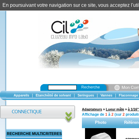
En poursuivant votre navigation sur ce site, vous acceptez l'u
Recherche
|
|
|
|
Appareils
Etanchéité de solvant
Seringues
Vannes
Flaconnage
Adaptateurs
»
Lueur mâle
»
à 1/16
Affichage de
1
à
2
(sur
2
produit
Photo
Référen
RECHERCHE MULTICRITERES