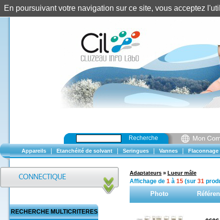
En poursuivant votre navigation sur ce site, vous acceptez l'u
Recherche
|
|
|
|
Appareils
Etanchéité de solvant
Seringues
Vannes
Flaconnage
Adaptateurs
»
Lueur mâle
Affichage de
1
à
15
(sur
31
produ
Photo
Référe
RECHERCHE MULTICRITERES