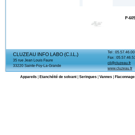
P-60
Tel : 05.57.46.00
CLUZEAU INFO LABO (C.I.L.)
Fax : 05.57.46.5
35 rue Jean Louis Faure
cil@cluzeau.fr
33220 Sainte-Foy-La-Grande
www.cluzeau.fr
Appareils
|
Etanchéité de solvant
|
Seringues
|
Vannes
|
Flaconnage