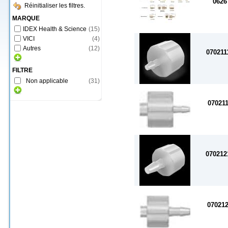
0626
Réinitialiser les filtres.
MARQUE
IDEX Health & Science
(
15
)
VICI
(
4
)
Autres
(
12
)
070211
FILTRE
Non applicable
(
31
)
07021
070212
07021