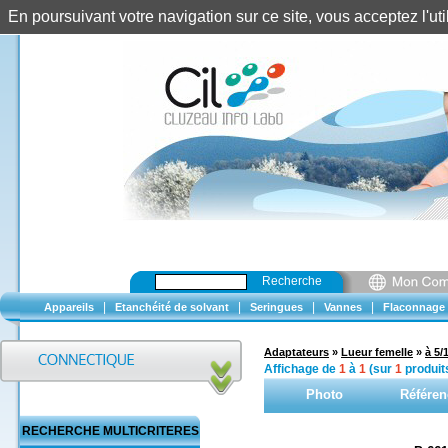
En poursuivant votre navigation sur ce site, vous acceptez l'u
Recherche
|
|
|
|
Appareils
Etanchéité de solvant
Seringues
Vannes
Flaconnage
Adaptateurs
»
Lueur femelle
»
à 5/
Affichage de
1
à
1
(sur
1
produit
Photo
Référen
RECHERCHE MULTICRITERES