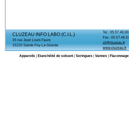
Tel : 05.57.46.00
CLUZEAU INFO LABO (C.I.L.)
Fax : 05.57.46.5
35 rue Jean Louis Faure
cil@cluzeau.fr
33220 Sainte-Foy-La-Grande
www.cluzeau.fr
Appareils
|
Etanchéité de solvant
|
Seringues
|
Vannes
|
Flaconnage