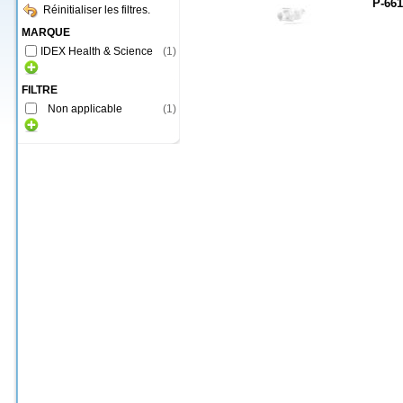
P-661
Réinitialiser les filtres.
MARQUE
IDEX Health & Science
(
1
)
FILTRE
Non applicable
(
1
)