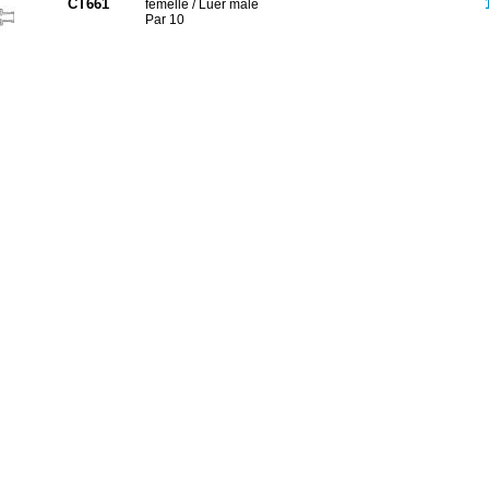
CT661
femelle / Luer mâle
Par 10