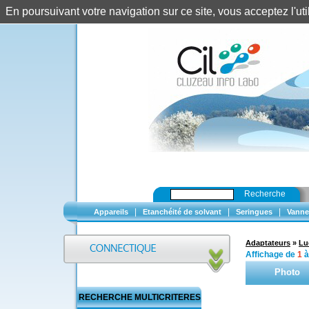
En poursuivant votre navigation sur ce site, vous acceptez l'u
Recherche
|
|
|
Appareils
Etanchéité de solvant
Seringues
Vanne
Adaptateurs
»
Lu
Affichage de
1
Photo
RECHERCHE MULTICRITERES