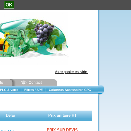
e.
OK
Votre panier est vide.
|
|
PLC & verre
Filtres / SPE
Colonnes Accessoires CPG
Délai
Prix unitaire HT
PRIX SUR DEVIS