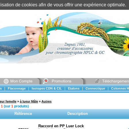
tilisation de cookies afin de vous offrir une expérience optimal
Identification client
||
Mon compte
|
|
|
|
|
s
Flaconnage
Isotopes CDN & CIL
Etalons
Connectique
Colonnes H
eur femelle
»
à lueur Mâle
»
Autres
à
1
(sur
1
produits)
Référence
Description
Raccord en PP Luer Lock