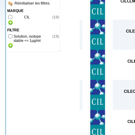
CILCLM
Réinitialiser les filtres.
MARQUE
CIL
(
19
)
FILTRE
CIL
Solution, isotope
(
19
)
stable <= 1µg/ml
CIL
CILE
CIL