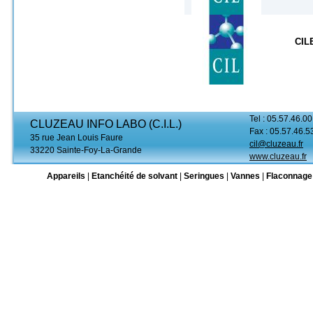
CIL
Tel : 05.57.46.00
CLUZEAU INFO LABO (C.I.L.)
Fax : 05.57.46.5
35 rue Jean Louis Faure
cil@cluzeau.fr
33220 Sainte-Foy-La-Grande
www.cluzeau.fr
Appareils
|
Etanchéité de solvant
|
Seringues
|
Vannes
|
Flaconnage