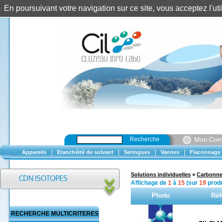
En poursuivant votre navigation sur ce site, vous acceptez l'u
Recherche
|
|
|
|
Appareils
Etanchéité de solvant
Seringues
Vannes
Flaconnage
Solutions individuelles
»
Carbonne
Affichage de
1
à
15
(sur
19
produ
Photo
Réf
RECHERCHE MULTICRITERES