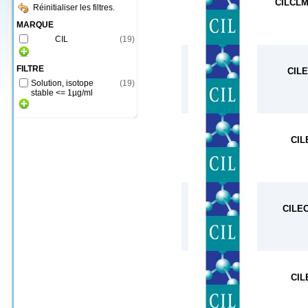
CILCLM
Réinitialiser les filtres.
MARQUE
CIL
(
19
)
FILTRE
CIL
Solution, isotope
(
19
)
stable <= 1µg/ml
CIL
CILE
CIL