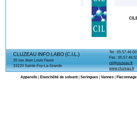
CIL
Tel : 05.57.46.00
CLUZEAU INFO LABO (C.I.L.)
Fax : 05.57.46.5
35 rue Jean Louis Faure
cil@cluzeau.fr
33220 Sainte-Foy-La-Grande
www.cluzeau.fr
Appareils
|
Etanchéité de solvant
|
Seringues
|
Vannes
|
Flaconnage