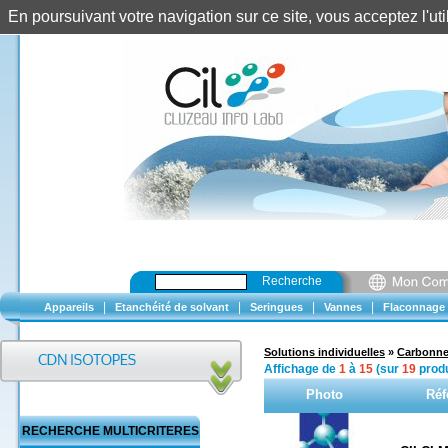
En poursuivant votre navigation sur ce site, vous acceptez l'u
Recherche
|
|
|
|
Appareils
Etanchéité de solvant
Seringues
Vannes
Flaconnage
Solutions individuelles
»
Carbonne
Affichage de
1
à
15
(sur
19
produ
Photo
Réf
RECHERCHE MULTICRITERES