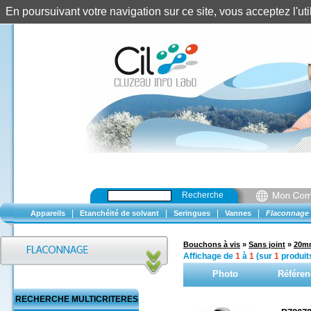
En poursuivant votre navigation sur ce site, vous acceptez l'u
Recherche
|
|
|
|
Appareils
Etanchéité de solvant
Seringues
Vannes
Flaconnage
Bouchons à vis
»
Sans joint
»
20m
Affichage de
1
à
1
(sur
1
produit
Photo
Référen
RECHERCHE MULTICRITERES