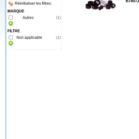
B7807
Réinitialiser les filtres.
MARQUE
Autres
(
1
)
FILTRE
Non applicable
(
1
)