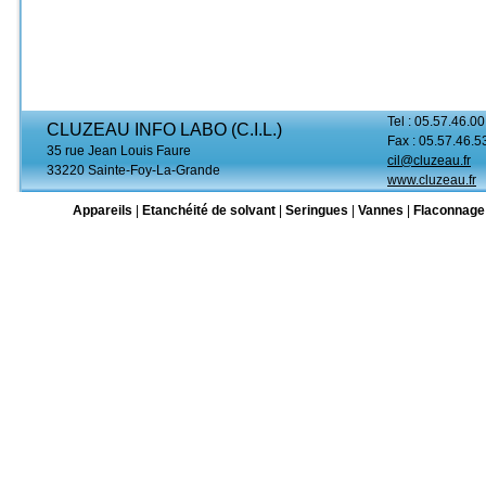
Tel : 05.57.46.00
CLUZEAU INFO LABO (C.I.L.)
Fax : 05.57.46.5
35 rue Jean Louis Faure
cil@cluzeau.fr
33220 Sainte-Foy-La-Grande
www.cluzeau.fr
Appareils
|
Etanchéité de solvant
|
Seringues
|
Vannes
|
Flaconnage