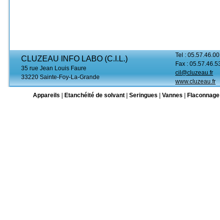
Tel : 05.57.46.00
CLUZEAU INFO LABO (C.I.L.)
Fax : 05.57.46.5
35 rue Jean Louis Faure
cil@cluzeau.fr
33220 Sainte-Foy-La-Grande
www.cluzeau.fr
Appareils
|
Etanchéité de solvant
|
Seringues
|
Vannes
|
Flaconnage