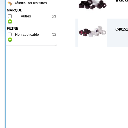
B7807
Réinitialiser les filtres.
MARQUE
Autres
(
2
)
FILTRE
C4015
Non applicable
(
2
)