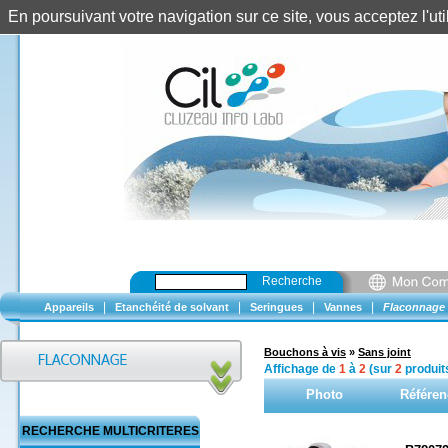
En poursuivant votre navigation sur ce site, vous acceptez l'u
Recherche
|
|
|
|
Appareils
Etanchéité de solvant
Seringues
Vannes
Flaconnage
Bouchons à vis
»
Sans joint
Affichage de
1
à
2
(sur
2
produit
Photo
Référen
RECHERCHE MULTICRITERES