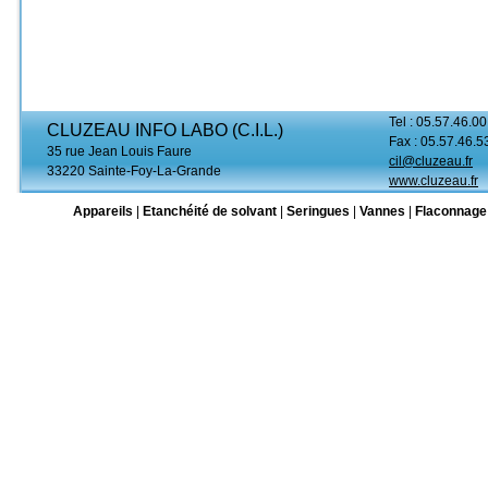
Tel : 05.57.46.00
CLUZEAU INFO LABO (C.I.L.)
Fax : 05.57.46.5
35 rue Jean Louis Faure
cil@cluzeau.fr
33220 Sainte-Foy-La-Grande
www.cluzeau.fr
Appareils
|
Etanchéité de solvant
|
Seringues
|
Vannes
|
Flaconnage