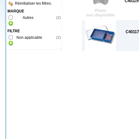
C40115
Réinitialiser les filtres.
MARQUE
Autres
(
2
)
FILTRE
C40117
Non applicable
(
2
)