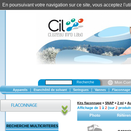
En poursuivant votre navigation sur ce site, vous acceptez l'u
Recherche
|
|
|
|
Appareils
Etanchéité de solvant
Seringues
Vannes
Flaconnage
Kits flaconnage
»
SNAP
»
2 ml
»
Au
Affichage de
1
à
2
(sur
2
produit
Photo
Référen
RECHERCHE MULTICRITERES