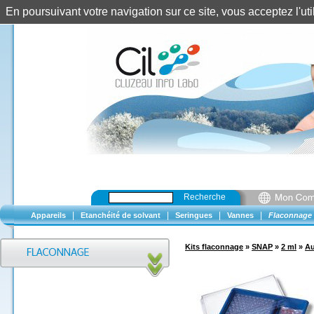
En poursuivant votre navigation sur ce site, vous acceptez l'u
Recherche
|
|
|
|
Appareils
Etanchéité de solvant
Seringues
Vannes
Flaconnage
Kits flaconnage
»
SNAP
»
2 ml
»
Au