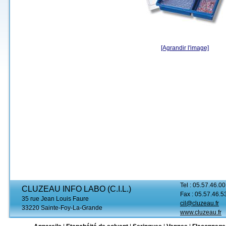
[Agrandir l'image]
Tel : 05.57.46.00
CLUZEAU INFO LABO (C.I.L.)
Fax : 05.57.46.5
35 rue Jean Louis Faure
cil@cluzeau.fr
33220 Sainte-Foy-La-Grande
www.cluzeau.fr