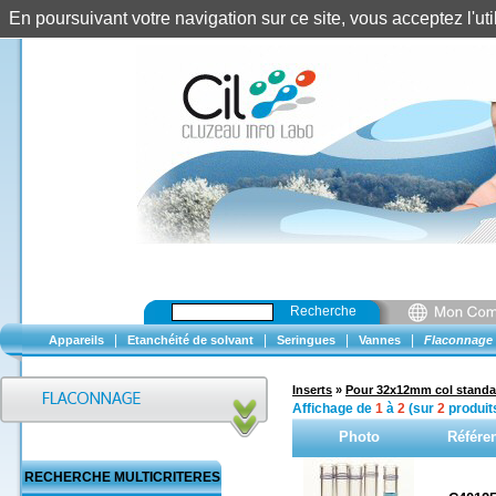
En poursuivant votre navigation sur ce site, vous acceptez l'u
Recherche
|
|
|
|
Appareils
Etanchéité de solvant
Seringues
Vannes
Flaconnage
Inserts
»
Pour 32x12mm col standa
Affichage de
1
à
2
(sur
2
produit
Photo
Référe
RECHERCHE MULTICRITERES