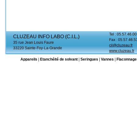
Tel : 05.57.46.00
CLUZEAU INFO LABO (C.I.L.)
Fax : 05.57.46.5
35 rue Jean Louis Faure
cil@cluzeau.fr
33220 Sainte-Foy-La-Grande
www.cluzeau.fr
Appareils
|
Etanchéité de solvant
|
Seringues
|
Vannes
|
Flaconnage