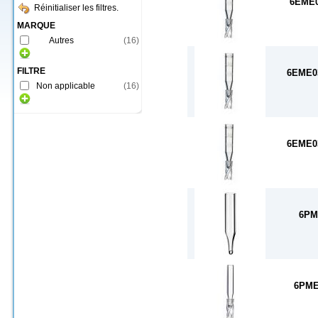
6EME
Réinitialiser les filtres.
MARQUE
Autres
(
16
)
FILTRE
6EME0
Non applicable
(
16
)
6EME0
6PM
6PME