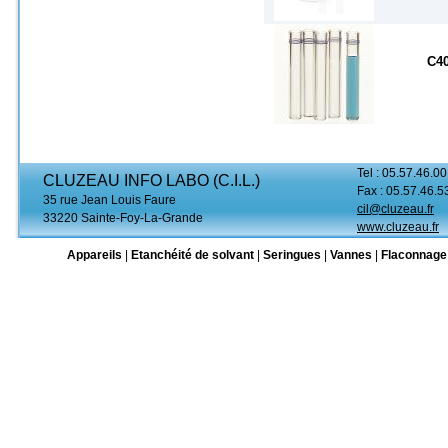
C4
Tel : 05.57.46.00
CLUZEAU INFO LABO (C.I.L.)
Fax : 05.57.46.5
35 rue Jean Louis Faure
cil@cluzeau.fr
33220 Sainte-Foy-La-Grande
www.cluzeau.fr
Appareils
|
Etanchéité de solvant
|
Seringues
|
Vannes
|
Flaconnage