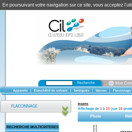
En poursuivant votre navigation sur ce site, vous acceptez l'u
Recherche
|
|
|
|
Appareils
Etanchéité de solvant
Seringues
Vannes
Flaconnage
Inserts
Affichage de
1
à
15
(sur
16
produ
Photo
Réf
RECHERCHE MULTICRITERES