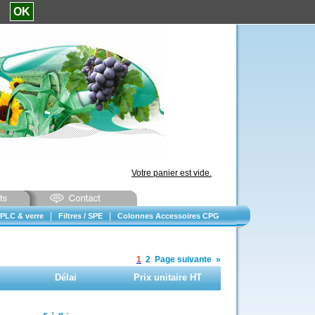
e.
OK
Votre panier est vide.
|
|
PLC & verre
Filtres / SPE
Colonnes Accessoires CPG
1
2
Page suivante
»
Délai
Prix unitaire HT