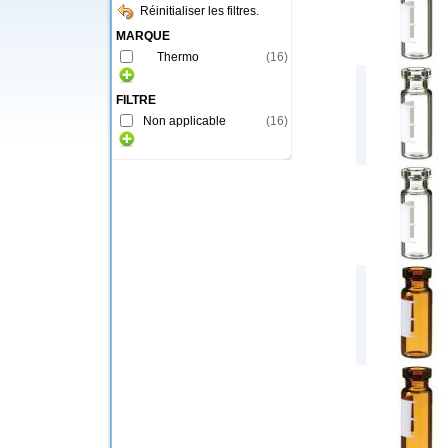
Réinitialiser les filtres.
MARQUE
Thermo
(
16
)
FILTRE
Non applicable
(
16
)