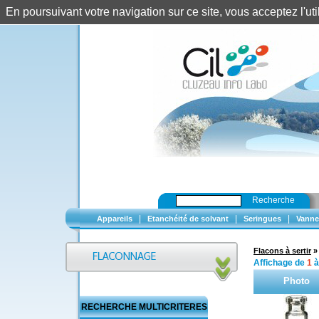
En poursuivant votre navigation sur ce site, vous acceptez l'u
Recherche
|
|
|
Appareils
Etanchéité de solvant
Seringues
Vanne
Flacons à sertir
Affichage de
1
Photo
RECHERCHE MULTICRITERES