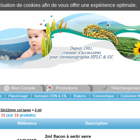
tilisation de cookies afin de vous offrir une expérience optimal
Identification client
||
Mon compte
|
|
|
|
|
s
Flaconnage
Isotopes CDN & CIL
Etalons
Connectique
Colonnes H
»
32x12mm col large
»
2 ml
à
15
(sur
16
produits)
Référence
Description
2ml flacon à sertir verre