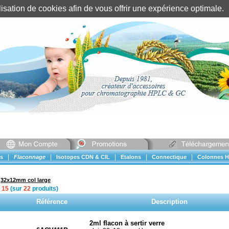
tilisation de cookies afin de vous offrir une expérience optimal
Identification client
||
Mon compte
|
|
|
|
|
s
Flaconnage
Isotopes CDN & CIL
Etalons
Connectique
Colonnes H
»
32x12mm col large
à
15
(sur
22
produits)
Référence
Description
2ml flacon à sertir verre