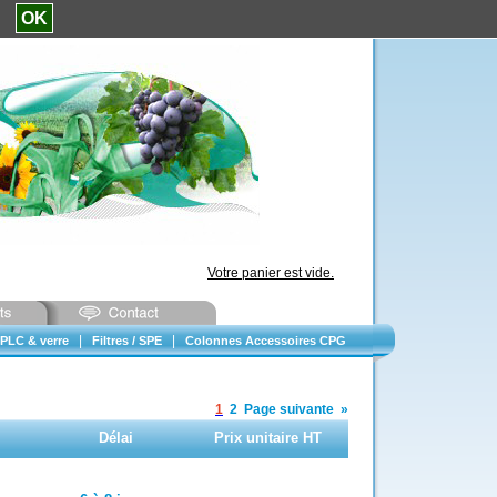
e.
OK
Votre panier est vide.
|
|
PLC & verre
Filtres / SPE
Colonnes Accessoires CPG
1
2
Page suivante
»
Délai
Prix unitaire HT