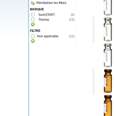
Réinitialiser les filtres.
MARQUE
SureSTART
(
6
)
Thermo
(
16
)
FILTRE
Non applicable
(
22
)