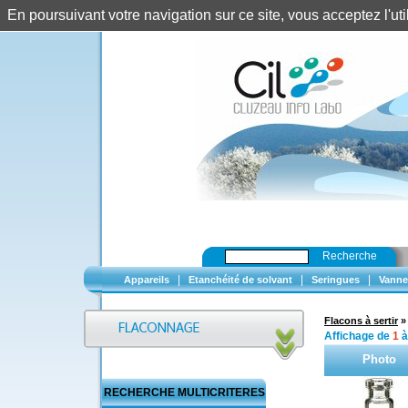
En poursuivant votre navigation sur ce site, vous acceptez l'u
Recherche
|
|
|
Appareils
Etanchéité de solvant
Seringues
Vanne
Flacons à sertir
Affichage de
1
Photo
RECHERCHE MULTICRITERES