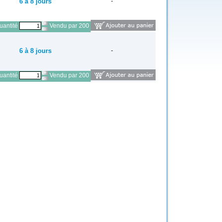
6 à 8 jours
-
antité
Vendu par 200
6 à 8 jours
-
antité
Vendu par 200