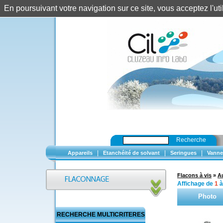
En poursuivant votre navigation sur ce site, vous acceptez l'u
Recherche
|
|
|
Appareils
Etanchéité de solvant
Seringues
Vanne
Flacons à vis
»
A
Affichage de
1
Photo
RECHERCHE MULTICRITERES