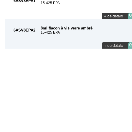
6ASV8EPA1
15-425 EPA
Qu
8ml flacon à vis verre ambré
6ASV8EPA2
15-425 EPA
Qu