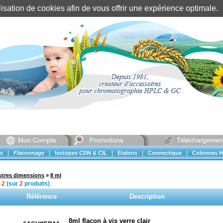
tilisation de cookies afin de vous offrir une expérience optimal
Identification client
||
Mon compte
|
|
|
|
|
s
Flaconnage
Isotopes CDN & CIL
Etalons
Connectique
Colonnes H
utres dimensions
»
8 ml
à
2
(sur
2
produits)
Référence
Description
8ml flacon à vis verre clair