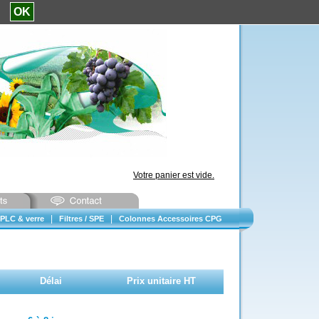
e.
OK
Votre panier est vide.
|
|
PLC & verre
Filtres / SPE
Colonnes Accessoires CPG
Délai
Prix unitaire HT