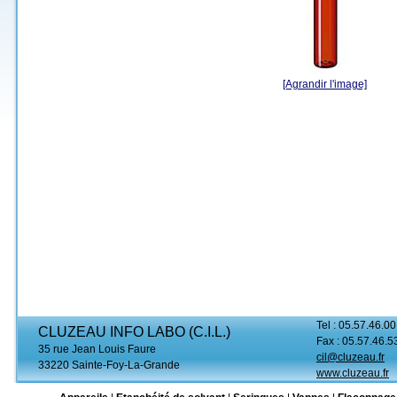
[Agrandir l'image]
Tel : 05.57.46.00
CLUZEAU INFO LABO (C.I.L.)
Fax : 05.57.46.5
35 rue Jean Louis Faure
cil@cluzeau.fr
33220 Sainte-Foy-La-Grande
www.cluzeau.fr