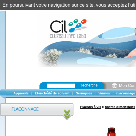
En poursuivant votre navigation sur ce site, vous acceptez l'u
Recherche
|
|
|
|
Appareils
Etanchéité de solvant
Seringues
Vannes
Flaconnage
Flacons à vis
»
Autres dimensions