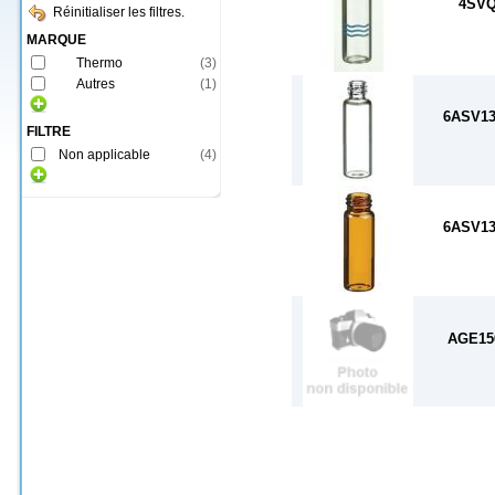
4SV
Réinitialiser les filtres.
MARQUE
Thermo
(
3
)
Autres
(
1
)
6ASV1
FILTRE
Non applicable
(
4
)
6ASV1
AGE15