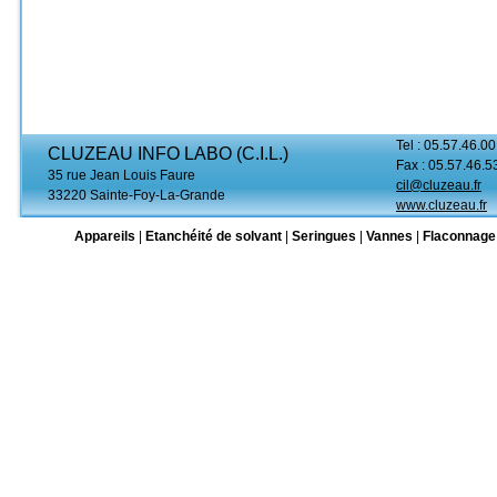
Tel : 05.57.46.00
CLUZEAU INFO LABO (C.I.L.)
Fax : 05.57.46.5
35 rue Jean Louis Faure
cil@cluzeau.fr
33220 Sainte-Foy-La-Grande
www.cluzeau.fr
Appareils
|
Etanchéité de solvant
|
Seringues
|
Vannes
|
Flaconnage