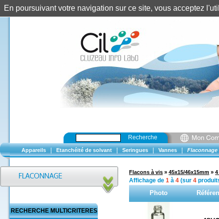
En poursuivant votre navigation sur ce site, vous acceptez l'u
Recherche
|
|
|
|
Appareils
Etanchéité de solvant
Seringues
Vannes
Flaconnage
Flacons à vis
»
45x15/46x15mm
»
4
Affichage de
1
à
4
(sur
4
produit
Photo
Référe
RECHERCHE MULTICRITERES