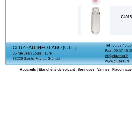
C4015
Tel : 05.57.46.00
CLUZEAU INFO LABO (C.I.L.)
Fax : 05.57.46.5
35 rue Jean Louis Faure
cil@cluzeau.fr
33220 Sainte-Foy-La-Grande
www.cluzeau.fr
Appareils
|
Etanchéité de solvant
|
Seringues
|
Vannes
|
Flaconnage