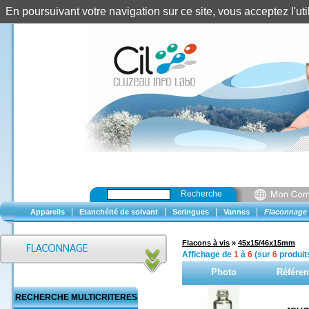
En poursuivant votre navigation sur ce site, vous acceptez l'u
Recherche
|
|
|
|
Appareils
Etanchéité de solvant
Seringues
Vannes
Flaconnage
Flacons à vis
»
45x15/46x15mm
Affichage de
1
à
6
(sur
6
produit
Photo
Référe
RECHERCHE MULTICRITERES