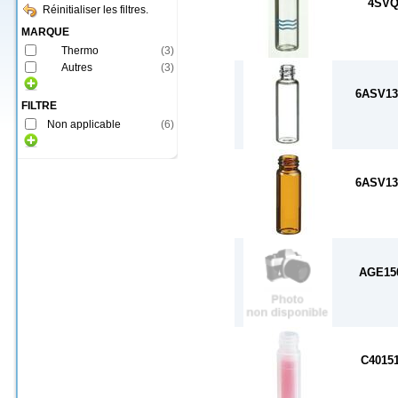
4SV
Réinitialiser les filtres.
MARQUE
Thermo
(
3
)
Autres
(
3
)
6ASV13
FILTRE
Non applicable
(
6
)
6ASV13
AGE15
C4015