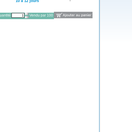
10 à 12 jours
-
antité
Vendu par 100