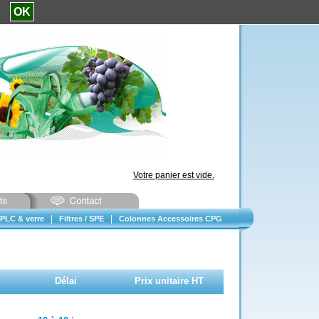
e.
OK
Votre panier est vide.
|
|
PLC & verre
Filtres / SPE
Colonnes Accessoires CPG
Délai
Prix unitaire HT