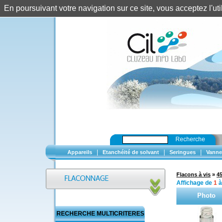
En poursuivant votre navigation sur ce site, vous acceptez l'u
Recherche
|
|
|
Appareils
Etanchéité de solvant
Seringues
Vanne
Flacons à vis
»
4
Affichage de
1
Photo
RECHERCHE MULTICRITERES